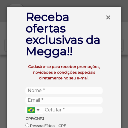
Baixe já nosso APP
Receba
ofertas
0
exclusivas da
Megga!!
VOLTAR
INÍCIO
WHISKY IRLANDES JAMESON 750ML
Cadastre-se para receber promoções,
novidades e condições especiais
diretamente no seu e-mail.
CPF/CNPJ
Pessoa Física – CPF