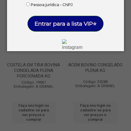
Pessoa jurídica - CNPJ
Entrar para a lista VIP⭐
COSTELA EM TIRA BOVINA
ACEM BOVINO CONGELADO
CONGELADA PLENA
PLENA KG
PORCIONADA KG
Código: 25288
Código: 19961
Embalagem: A GRANEL
Embalagem: A GRANEL
Faça seu login ou
Faça seu login ou
cadastre-se para
cadastre-se para
ver preços e
ver preços e
comprar
comprar