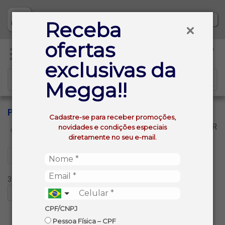
Baixe já nosso APP
Receba
ofertas
0
exclusivas da
Megga!!
PLENA
Cadastre-se para receber promoções,
VOLTAR
novidades e condições especiais
INÍCIO
PLENA
diretamente no seu e-mail.
Filtros
33 produtos ordenados por:
CPF/CNPJ
Pessoa Física – CPF