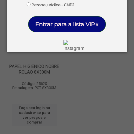
Pessoa jurídica - CNPJ
Entrar para a lista VIP⭐
PAPEL HIGIENICO NOBRE
ROLAO 8X300M
Código: 25620
Embalagem: PCT 8X300M
Faça seu login ou
cadastre-se para
ver preços e
comprar