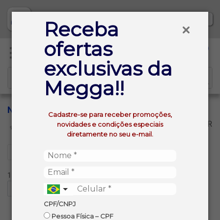
Baixe já nosso APP
Receba
ofertas
0
exclusivas da
Megga!!
NOBRE
Cadastre-se para receber promoções,
VOLTAR
novidades e condições especiais
INÍCIO
NOBRE
diretamente no seu e-mail.
Filtros
1 produtos ordenados por:
CPF/CNPJ
Pessoa Física – CPF