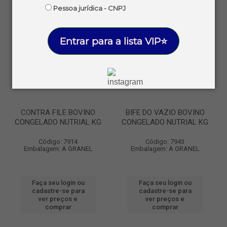
Pessoa jurídica - CNPJ
Entrar para a lista VIP⭐
CONTRA FILE BOVINO
BIFE DO VAZIO BOVINO
CONGELADO NUTRIAL KG
CONGELADO NUTRIAL KG
Código: 7914
Código: 7943
Embalagem: A GRANEL
Embalagem: A GRANEL
Faça seu login ou
Faça seu login ou
cadastre-se para
cadastre-se para
ver preços e
ver preços e
comprar
comprar