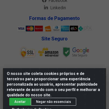
Facebook
Linkedin
Formas de Pagamento
Site Seguro
O nosso site coleta cookies próprios e de
Megga Distribuidora LTDA - Rua Deputado Jesse Ferreira
terceiros para proporcionar uma experiência
Trindade, 1328 - Matadouro, Propriá/SE - CEP 49.900-000 -
personalizada ao usuário, apresentar publicidade
CNPJ 07.488.144/0001-88
relevante de acordo com o seu perfil e melhorar a
qualidade do nosso site.
Aceitar
Negar não essenciais