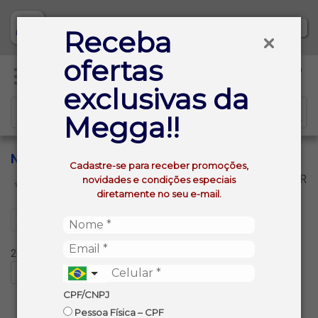
Baixe já nosso APP
Receba
ofertas
0
exclusivas da
Megga!!
NUTRIAL
Cadastre-se para receber promoções,
VOLTAR
novidades e condições especiais
INÍCIO
NUTRIAL
diretamente no seu e-mail.
Filtros
26 produtos ordenados por:
CPF/CNPJ
Pessoa Física – CPF