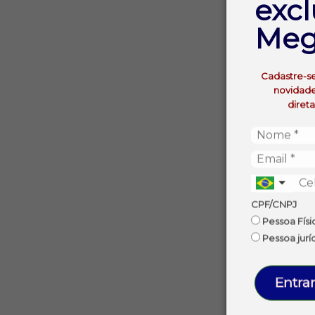
excl
Meg
Cadastre-s
novidade
diret
CPF/CNPJ
Pessoa Físi
Pessoa jurí
Entrar