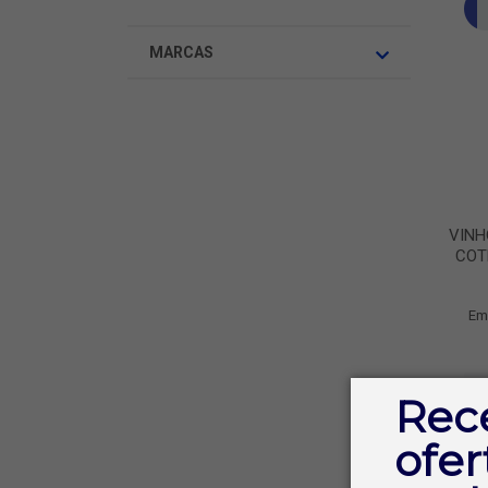
MARCAS
VINH
COT
Em
Rec
ofer