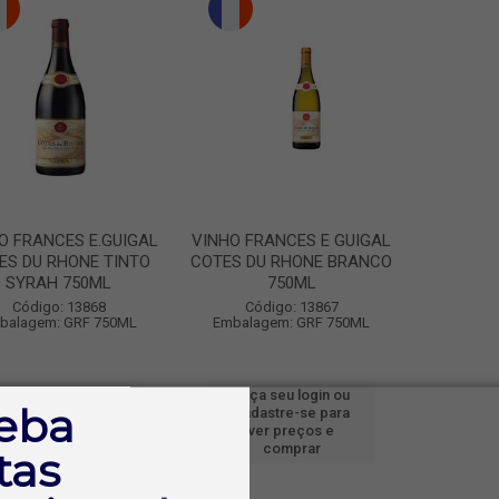
O FRANCES E.GUIGAL
VINHO FRANCES E GUIGAL
ES DU RHONE TINTO
COTES DU RHONE BRANCO
SYRAH 750ML
750ML
Código: 13868
Código: 13867
balagem: GRF 750ML
Embalagem: GRF 750ML
Faça seu login ou
Faça seu login ou
eba
cadastre-se para
cadastre-se para
ver preços e
ver preços e
comprar
comprar
tas