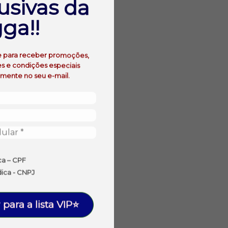
usivas da
ga!!
e para receber promoções,
s e condições especiais
amente no seu e-mail.
ca – CPF
dica - CNPJ
 para a lista VIP⭐