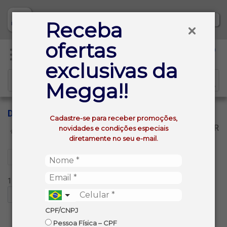
Baixe já nosso APP
Receba
ofertas
0
exclusivas da
Megga!!
DEGUST
Cadastre-se para receber promoções,
VOLTAR
novidades e condições especiais
INÍCIO
DEGUST
diretamente no seu e-mail.
Filtros
1 produtos ordenados por:
CPF/CNPJ
Pessoa Física – CPF