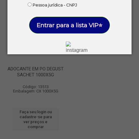
Pessoa jurídica - CNPJ
Entrar para a lista VIP⭐
ADOCANTE EM PO DEGUST
SACHET 1000X5G
Código: 13513
Embalagem: CX 1000X5G
Faça seu login ou
cadastre-se para
ver preços e
comprar