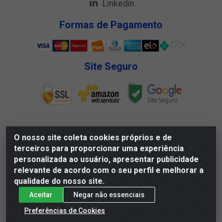
Linkedin
Formas de Pagamento
Site Seguro
O nosso site coleta cookies próprios e de
Megga Distribuidora LTDA - Rua Deputado Jesse Ferreira
terceiros para proporcionar uma experiência
Trindade, 1328 - Matadouro, Propriá/SE - CEP 49.900-000 -
personalizada ao usuário, apresentar publicidade
CNPJ 07.488.144/0001-88
relevante de acordo com o seu perfil e melhorar a
qualidade do nosso site.
Aceitar
Negar não essenciais
Preferências de Cookies