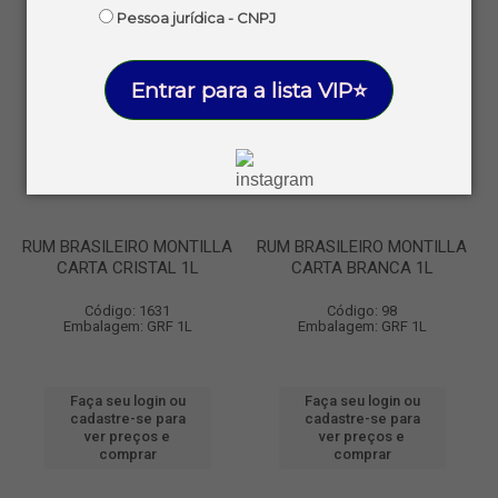
Pessoa jurídica - CNPJ
Entrar para a lista VIP⭐
RUM BRASILEIRO MONTILLA
RUM BRASILEIRO MONTILLA
CARTA CRISTAL 1L
CARTA BRANCA 1L
Código: 1631
Código: 98
Embalagem: GRF 1L
Embalagem: GRF 1L
Faça seu login ou
Faça seu login ou
cadastre-se para
cadastre-se para
ver preços e
ver preços e
comprar
comprar