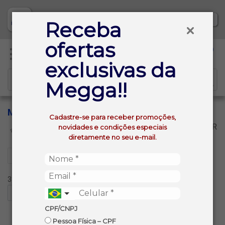
Baixe já nosso APP
Receba
ofertas
0
exclusivas da
Megga!!
MONTILLA
Cadastre-se para receber promoções,
VOLTAR
novidades e condições especiais
INÍCIO
MONTILLA
diretamente no seu e-mail.
Filtros
3 produtos ordenados por:
CPF/CNPJ
Pessoa Física – CPF