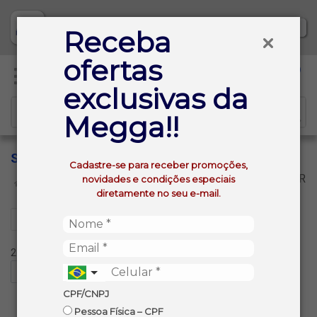
Baixe já nosso APP
Receba
ofertas
0
exclusivas da
Megga!!
SILK&SPICE
Cadastre-se para receber promoções,
VOLTAR
novidades e condições especiais
INÍCIO
SILK&SPICE
diretamente no seu e-mail.
Filtros
2 produtos ordenados por:
CPF/CNPJ
Pessoa Física – CPF