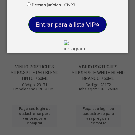
Pessoa jurídica - CNPJ
Entrar para a lista VIP⭐
VINHO PORTUGUES
VINHO PORTUGUES
SILK&SPICE RED BLEND
SILK&SPICE WHITE BLEND
TINTO 750ML
BRANCO 750ML
Código: 23171
Código: 23172
Embalagem: GRF 750ML
Embalagem: GRF 750ML
Faça seu login ou
Faça seu login ou
cadastre-se para
cadastre-se para
ver preços e
ver preços e
comprar
comprar