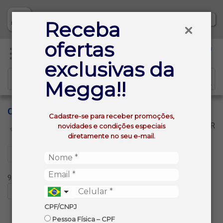
Baixe já nosso APP
Receba
ofertas
0
exclusivas da
Megga!!
CASAL GARCIA
Cadastre-se para receber promoções,
VOLTAR
novidades e condições especiais
INÍCIO
CASAL GARCIA
diretamente no seu e-mail.
Filtros
9 produtos ordenados por:
CPF/CNPJ
Pessoa Física – CPF