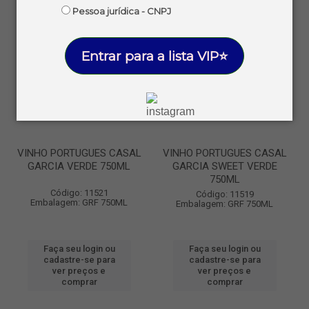
Pessoa jurídica - CNPJ
Entrar para a lista VIP⭐
VINHO PORTUGUES CASAL
VINHO PORTUGUES CASAL
GARCIA VERDE 750ML
GARCIA SWEET VERDE
750ML
Código: 11521
Código: 11519
Embalagem: GRF 750ML
Embalagem: GRF 750ML
Faça seu login ou
Faça seu login ou
cadastre-se para
cadastre-se para
ver preços e
ver preços e
comprar
comprar