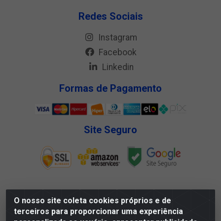
Redes Sociais
Instagram
Facebook
Linkedin
Formas de Pagamento
Site Seguro
O nosso site coleta cookies próprios e de
Megga Distribuidora LTDA - Rua Deputado Jesse Ferreira
terceiros para proporcionar uma experiência
Trindade, 1328 - Matadouro, Propriá/SE - CEP 49.900-000 -