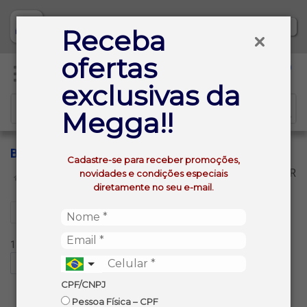
Baixe já nosso APP
Receba
ofertas
0
exclusivas da
Megga!!
BLACK FIRE
Cadastre-se para receber promoções,
VOLTAR
novidades e condições especiais
INÍCIO
BLACK FIRE
diretamente no seu e-mail.
Filtros
1 produtos ordenados por:
CPF/CNPJ
Pessoa Física – CPF