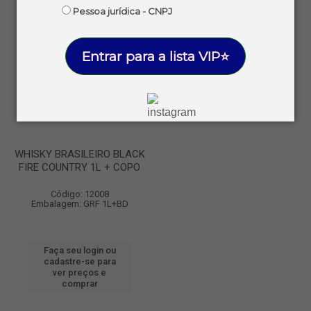
Pessoa jurídica - CNPJ
Entrar para a lista VIP⭐
WHISKY BRASILEIRO BLACK
FIRE COUNTRY 1L + COPO
Código: 12008
Embalagem: GRF 1L+BD
Faça seu login ou
cadastre-se para
ver preços e
comprar