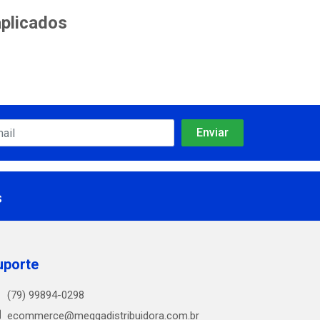
aplicados
s
uporte
(79) 99894-0298
ecommerce@meggadistribuidora.com.br