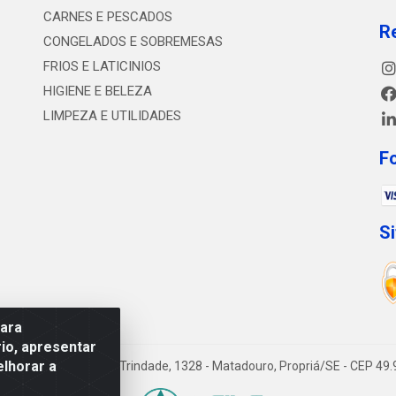
CARNES E PESCADOS
R
CONGELADOS E SOBREMESAS
FRIOS E LATICINIOS
HIGIENE E BELEZA
LIMPEZA E UTILIDADES
F
S
para
io, apresentar
elhorar a
utado Jesse Ferreira Trindade, 1328 - Matadouro, Propriá/SE - CEP 4