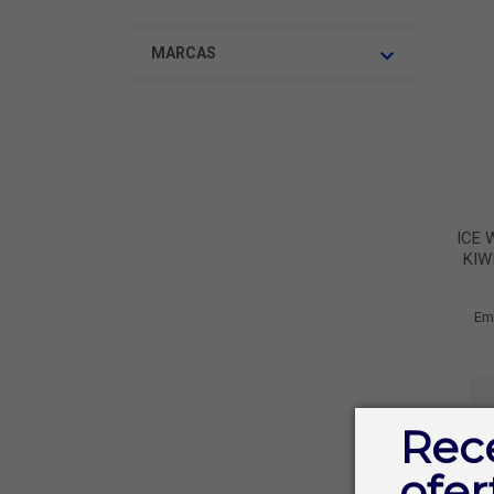
MARCAS
ICE 
KIW
Em
Rec
ofer