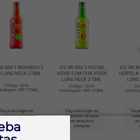
WE.MIX 1 MORANGO E
ICE WE.MIX 3 FRUTAS
ICE WE.M
I LONG NECK 275ML
VERDE COM CHA VERDE
HORTELA
LONG NECK 275ML
LONG 
Código: 6516
Código: 15141
Có
balagem: GRF 275ML
Embalagem: GRF 275ML
Embala
Faça seu login ou
Faça seu login ou
Faça
cadastre-se para
cadastre-se para
cada
ver preços e
ver preços e
ve
eba
comprar
comprar
tas