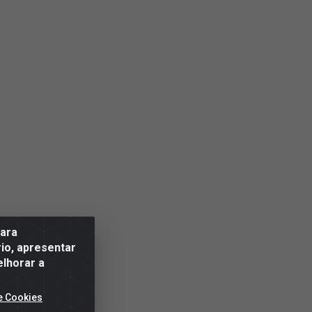
para
io, apresentar
elhorar a
e Cookies