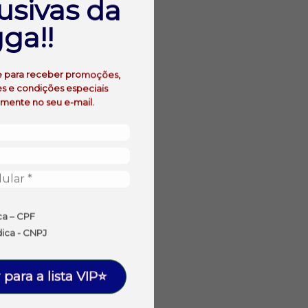
usivas da
ga!!
e para receber promoções,
s e condições especiais
amente no seu e-mail.
ca – CPF
dica - CNPJ
 para a lista VIP⭐