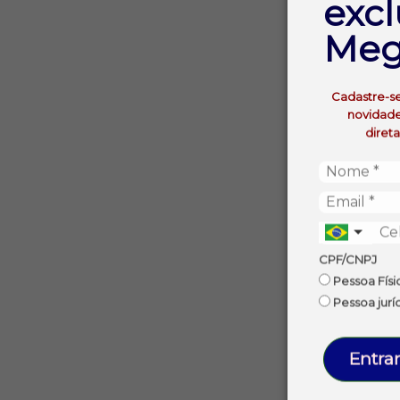
excl
Meg
Cadastre-s
novidade
diret
CPF/CNPJ
Pessoa Físi
Pessoa jurí
Entrar