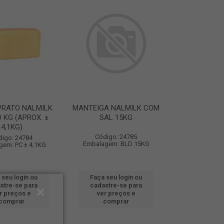
PRATO NALMILK
MANTEIGA NALMILK COM
O KG (APROX. ±
SAL 15KG
4,1KG)
Código: 24785
digo: 24784
Embalagem: BLD 15KG
gem: PC ± 4,1KG
 seu login ou
Faça seu login ou
stre-se para
cadastre-se para
r preços e
ver preços e
comprar
comprar