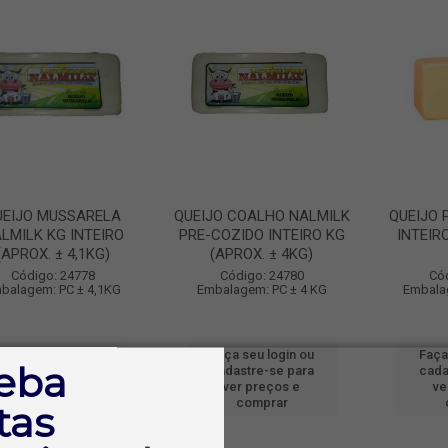
UEIJO MUSSARELA
QUEIJO COALHO NALMILK
QUEIJO 
LMILK KG INTEIRO
PRE-COZIDO INTEIRO KG
INTEIR
(APROX. ± 4,1KG)
(APROX. ± 4KG)
Código: 24778
Código: 24780
Có
balagem: PC ± 4,1KG
Embalagem: PC ± 4 KG
Embala
Faça seu login ou
Faça seu login ou
Faça
eba
cadastre-se para
cadastre-se para
cada
ver preços e
ver preços e
ve
comprar
comprar
tas