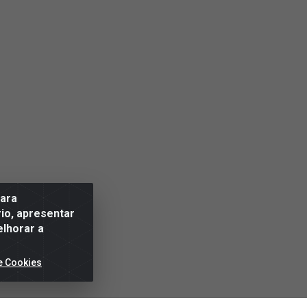
para
io, apresentar
elhorar a
e Cookies