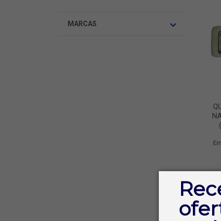
MARCAS
Q
NA
Em
Rec
ofer