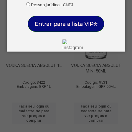
Pessoa jurídica - CNPJ
Entrar para a lista VIP⭐
VODKA SUECIA ABSOLUT 1L
VODKA SUECIA ABSOLUT
MINI 50ML
Código: 3422
Código: 9531
Embalagem: GRF 1L
Embalagem: GRF 50ML
Faça seu login ou
Faça seu login ou
cadastre-se para
cadastre-se para
ver preços e
ver preços e
comprar
comprar