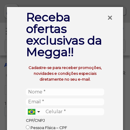
Baixe já nosso APP
Receba
ofertas
0
exclusivas da
Megga!!
ABSOLUT
Cadastre-se para receber promoções,
VOLTAR
novidades e condições especiais
INÍCIO
ABSOLUT
diretamente no seu e-mail.
Filtros
11 produtos ordenados por:
CPF/CNPJ
Pessoa Física – CPF