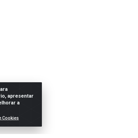
para
io, apresentar
elhorar a
e Cookies