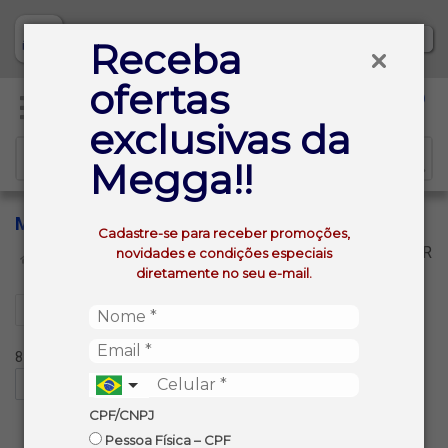
Baixe já nosso APP
Receba
ofertas
0
exclusivas da
Megga!!
MIOLO
Cadastre-se para receber promoções,
VOLTAR
novidades e condições especiais
INÍCIO
MIOLO
diretamente no seu e-mail.
Filtros
8 produtos ordenados por:
CPF/CNPJ
Pessoa Física – CPF