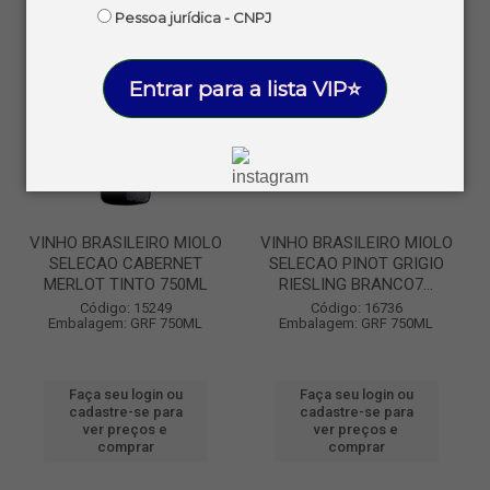
Pessoa jurídica - CNPJ
Entrar para a lista VIP⭐
VINHO BRASILEIRO MIOLO
VINHO BRASILEIRO MIOLO
SELECAO CABERNET
SELECAO PINOT GRIGIO
MERLOT TINTO 750ML
RIESLING BRANCO7...
Código: 15249
Código: 16736
Embalagem: GRF 750ML
Embalagem: GRF 750ML
Faça seu login ou
Faça seu login ou
cadastre-se para
cadastre-se para
ver preços e
ver preços e
comprar
comprar