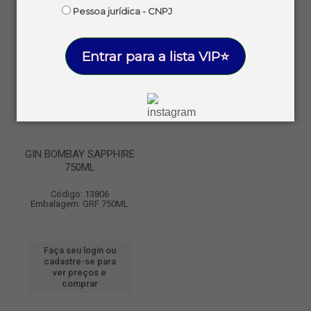
Pessoa jurídica - CNPJ
Entrar para a lista VIP⭐
GIN BOMBAY SAPPHIRE
750ML
Código: 13806
Embalagem: GRF 750ML
Faça seu login ou
cadastre-se para
ver preços e
comprar