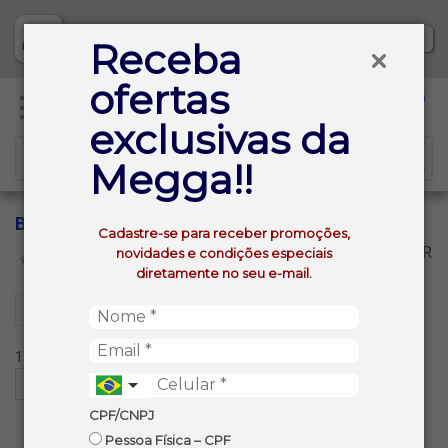
Baixe já nosso APP
Receba
ofertas
0
exclusivas da
Megga!!
BOMBAY
Cadastre-se para receber promoções,
VOLTAR
novidades e condições especiais
INÍCIO
BOMBAY
diretamente no seu e-mail.
Filtros
1 produtos ordenados por:
CPF/CNPJ
Pessoa Física – CPF