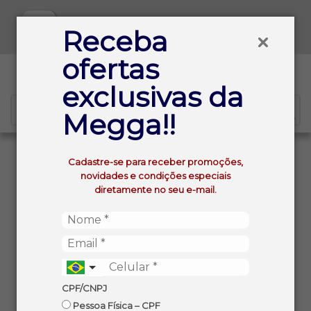
Baixe já nosso APP
Receba
ofertas
0
exclusivas da
Megga!!
VOLTAR
INÍCIO
Cadastre-se para receber promoções,
WHISKY ESCOCES BALLANTINE S FINEST 750ML
novidades e condições especiais
diretamente no seu e-mail.
CPF/CNPJ
Pessoa Física – CPF