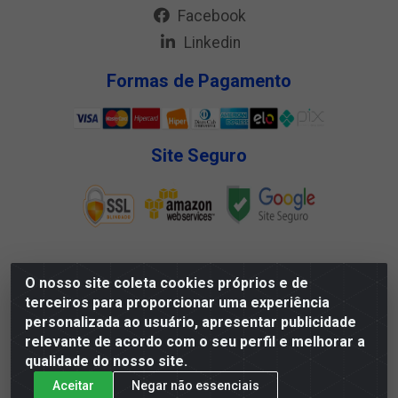
Facebook
Linkedin
Formas de Pagamento
Site Seguro
O nosso site coleta cookies próprios e de
Megga Distribuidora LTDA - Rua Deputado Jesse
terceiros para proporcionar uma experiência
Ferreira Trindade, 1328 - Matadouro, Propriá/SE - CEP
personalizada ao usuário, apresentar publicidade
49.900-000 - CNPJ 07.488.144/0001-88
relevante de acordo com o seu perfil e melhorar a
qualidade do nosso site.
Aceitar
Negar não essenciais