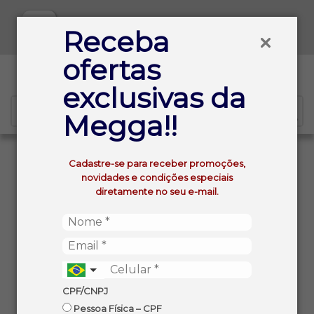
Baixe já nosso APP
Receba
ofertas
0
exclusivas da
Megga!!
VOLTAR
INÍCIO
Cadastre-se para receber promoções,
WHISKY AMERICANO JACK DANIEL S SINATRA SELECT
novidades e condições especiais
1LT
diretamente no seu e-mail.
CPF/CNPJ
Pessoa Física – CPF