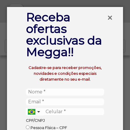
Baixe já nosso APP
Receba
ofertas
0
exclusivas da
Megga!!
VOLTAR
INÍCIO
VODKA SUECIA ABSOLUT 750ML
Cadastre-se para receber promoções,
novidades e condições especiais
diretamente no seu e-mail.
CPF/CNPJ
Pessoa Física – CPF