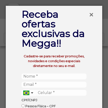
Baixe já nosso APP
Receba
ofertas
0
exclusivas da
Megga!!
VOLTAR
INÍCIO
VODKA BRASILEIRA SKYY 750ML
Cadastre-se para receber promoções,
novidades e condições especiais
diretamente no seu e-mail.
CPF/CNPJ
Pessoa Física – CPF