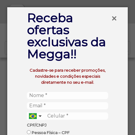
Baixe já nosso APP
Receba
ofertas
0
exclusivas da
Megga!!
VOLTAR
INÍCIO
Cadastre-se para receber promoções,
VINHO PORTUGUES QUINT DE BONS VENTOS ROSE
novidades e condições especiais
750ML
diretamente no seu e-mail.
CPF/CNPJ
Pessoa Física – CPF