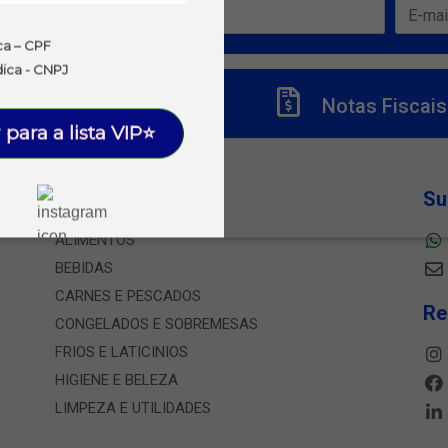
ofertas!
ca – CPF
dica - CNPJ
Títulos
Notas Fiscais
 para a lista VIP⭐
Departamentos
Su
ALIMENTOS
BEBIDAS
CARNES E PESCADOS
Re
CONGELADOS E SOBREMESAS
FRIOS E LATICINIOS
HIGIENE E BELEZA
LIMPEZA E UTILIDADES