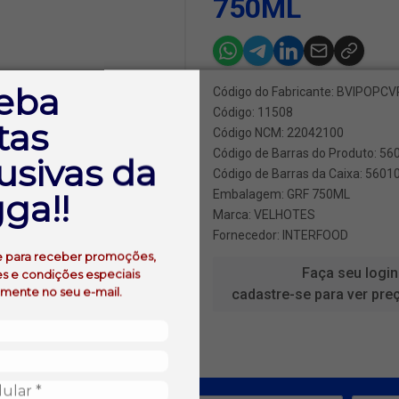
750ML
eba
Código do Fabricante: BVIPOP
Código: 11508
tas
Código NCM: 22042100
Código de Barras do Produto: 5
usivas da
Código de Barras da Caixa: 560
ga!!
Embalagem: GRF 750ML
Marca:
VELHOTES
Fornecedor:
INTERFOOD
e para receber promoções,
Faça seu login
s e condições especiais
amente no seu e-mail.
cadastre-se para ver pre