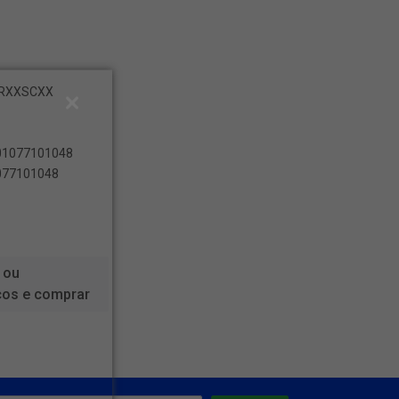
CVRXXSCXX
601077101048
1077101048
 ou
ços e comprar