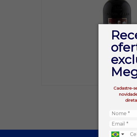
Rec
ofer
excl
Meg
Cadastre-s
novidade
diret