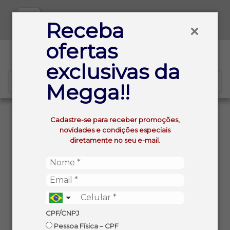
Baixe já nosso APP
Receba
ofertas
0
exclusivas da
Megga!!
VOLTAR
INÍCIO
Cadastre-se para receber promoções,
VINHO ITALIANO CORVO ROSSO TINTO DEMI-SEC
novidades e condições especiais
750ML
diretamente no seu e-mail.
CPF/CNPJ
Pessoa Física – CPF