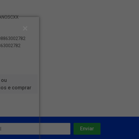
ESANOSCXX
008863002782
8863002782
 ou
ços e comprar