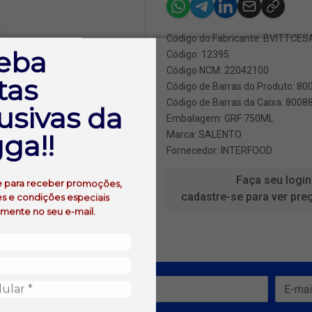
Código do Fabricante: BVITTC
eba
Código: 12395
Código NCM: 22042100
tas
Código de Barras do Produto: 8
Código de Barras da Caixa: 800
usivas da
Embalagem: GRF 750ML
ga!!
Marca:
SALENTO
Fornecedor:
INTERFOOD
Faça seu login
e para receber promoções,
cadastre-se para ver pre
s e condições especiais
amente no seu e-mail.
ofertas!