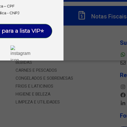
ca – CPF
dica - CNPJ
Títulos
Notas Fiscais
 para a lista VIP⭐
Departamentos
Su
ALIMENTOS
BEBIDAS
CARNES E PESCADOS
Re
CONGELADOS E SOBREMESAS
FRIOS E LATICINIOS
HIGIENE E BELEZA
LIMPEZA E UTILIDADES
Fo