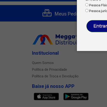
Pessoa Físi
Pessoa jurí
Meus Pedidos
Entrar
Institucional
Quem Somos
Política de Privacidade
Política de Troca e Devolução
Baixe já nosso APP