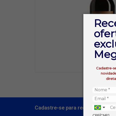
Rec
ofer
excl
Meg
Cadastre-s
novidade
diret
Cadastre-se para receber nossas 
CPF/CNPJ