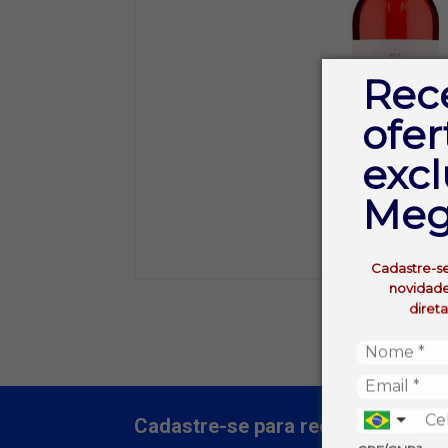
Rec
ofer
excl
Meg
Cadastre-s
novidade
diret
Cadastre-se para receber nossas 