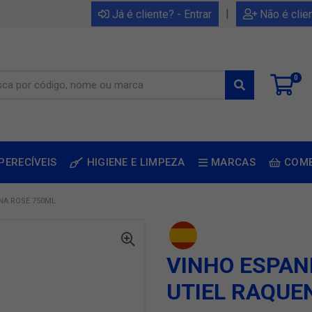
|
Já é cliente? - Entrar
Não é clie
0
PERECÍVEIS
HIGIENE E LIMPEZA
MARCAS
COM
NA ROSE 750ML
VINHO ESPAN
UTIEL RAQUE