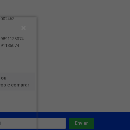
00002463
469891135074
9891135074
 ou
ços e comprar