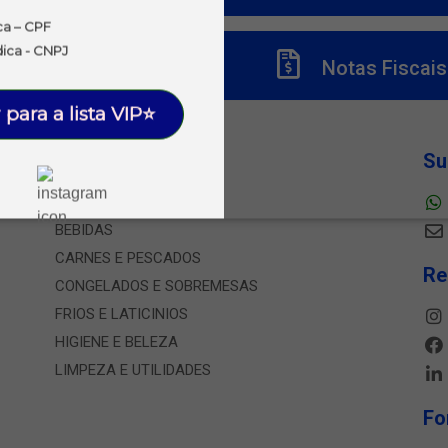
ca – CPF
dica - CNPJ
Títulos
Notas Fiscais
 para a lista VIP⭐
Departamentos
Su
ALIMENTOS
BEBIDAS
CARNES E PESCADOS
Re
CONGELADOS E SOBREMESAS
FRIOS E LATICINIOS
HIGIENE E BELEZA
LIMPEZA E UTILIDADES
Fo