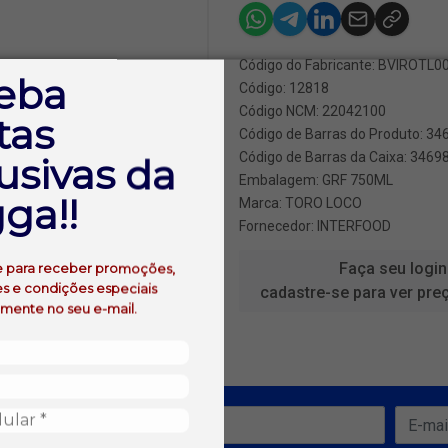
Código do Fabricante: BVIROTL
eba
Código: 12818
Código NCM: 22042100
tas
Código de Barras do Produto: 3
Código de Barras da Caixa: 346
usivas da
Embalagem: GRF 750ML
ga!!
Marca:
TORO LOCO
Fornecedor:
INTERFOOD
Faça seu login
e para receber promoções,
s e condições especiais
cadastre-se para ver pre
amente no seu e-mail.
ofertas!