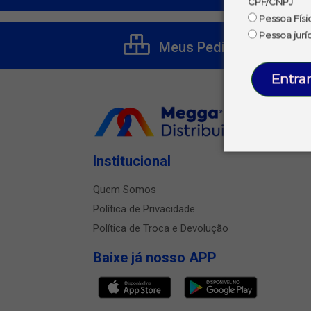
CPF/CNPJ
Pessoa Físi
Pessoa jurí
Meus Pedidos
Entrar
Institucional
Quem Somos
Política de Privacidade
Política de Troca e Devolução
Baixe já nosso APP