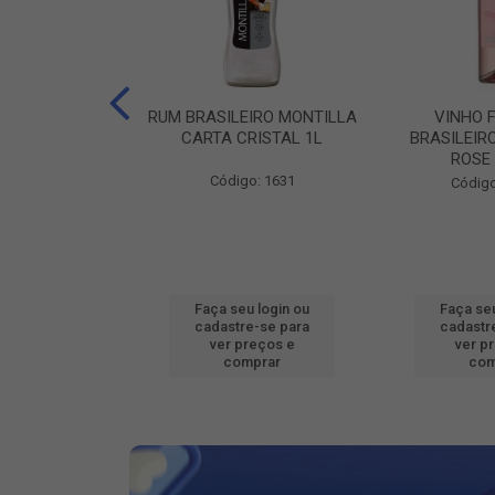
ILEIRO VERZA
RUM BRASILEIRO MONTILLA
VINHO 
SUAVE 1L
CARTA CRISTAL 1L
BRASILEIR
ROSE
o: 16802
Código: 1631
Código
u login ou
Faça seu login ou
Faça seu
e-se para
cadastre-se para
cadastr
reços e
ver preços e
ver p
mprar
comprar
com