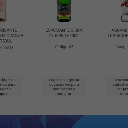
FRISANTE
ESPUMANTE SIDRA
AGUARD
O MIORANZA
CERESER 660ML
TRADICIO
 750ML
Código: 85
Código
: 16800
 login ou
Faça seu login ou
Faça seu
e-se para
cadastre-se para
cadastre
reços e
ver preços e
ver pr
prar
comprar
com