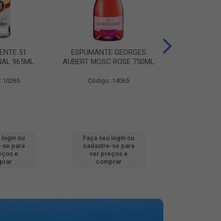
ENTE 51
ESPUMANTE GEORGES
AGUA MINER
NAL 965ML
AUBERT MOSC ROSE 750ML
MINALBA PR
: 10265
Código: 14065
Código:
 login ou
Faça seu login ou
Faça seu 
-se para
cadastre-se para
cadastre
eços e
ver preços e
ver pr
prar
comprar
comp