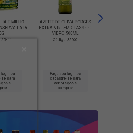
LHA E MILHO
AZEITE DE OLIVA BORGES
BATATA CONG
NSERVA LATA
EXTRA VIRGEM CLASSICO
FOOD BEM BRA
0G
VIDRO 500ML
Código
: 25411
Código: 32002
 login ou
Faça seu login ou
Faça seu 
-se para
cadastre-se para
cadastre
eços e
ver preços e
ver pr
prar
comprar
comp