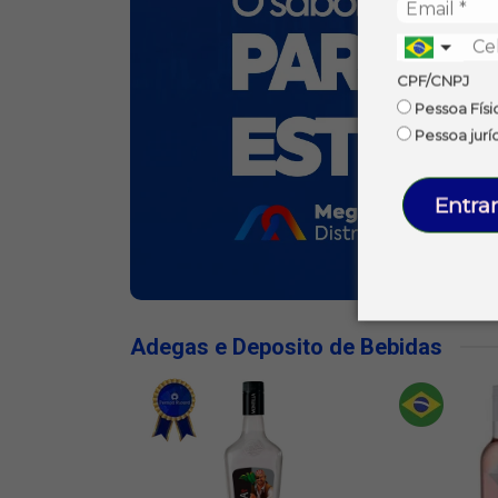
CPF/CNPJ
Pessoa Físi
Pessoa jurí
Entrar
Adegas e Deposito de Bebidas