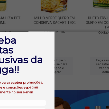
JA LIZA PET
MILHO VERDE QUERO EM
DUETO ERVI
0ML
CONSERVA SACHET 170G
QUERO EM CO
17
: 19250
Código: 21636
Código
eba
tas
usivas da
 login ou
Faça seu login ou
Faça seu
e-se para
cadastre-se para
cadastre
ga!!
reços e
ver preços e
ver pr
prar
comprar
com
e para receber promoções,
s e condições especiais
amente no seu e-mail.