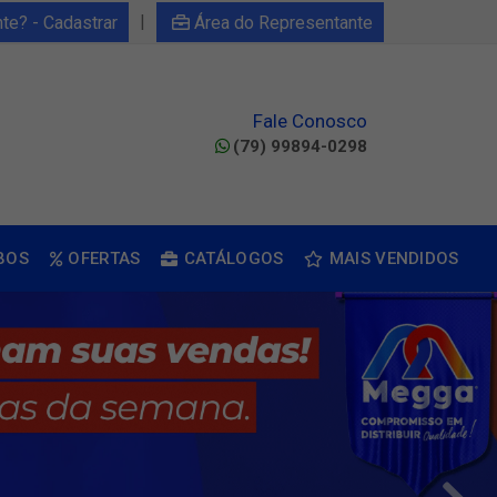
|
nte? - Cadastrar
Área do Representante
Fale Conosco
(79) 99894-0298
BOS
OFERTAS
CATÁLOGOS
MAIS VENDIDOS