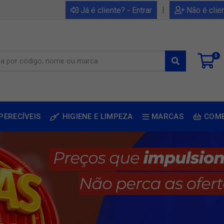
|
Já é cliente? - Entrar
Não é clie
0
PERECÍVEIS
HIGIENE E LIMPEZA
MARCAS
COM