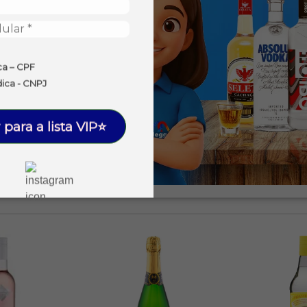
ca – CPF
dica - CNPJ
 para a lista VIP⭐