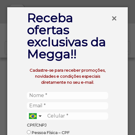
Baixe já nosso APP
Receba
ofertas
0
exclusivas da
Megga!!
VOLTAR
INÍCIO
Cadastre-se para receber promoções,
REQUEIJAO CREMOSO POLENGHI LIGHT 200G
novidades e condições especiais
diretamente no seu e-mail.
CPF/CNPJ
Pessoa Física – CPF