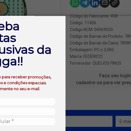
Código do Fabricante: 458
eba
Código: 11406
Código NCM: 04069030
tas
Código de Barras do Produto: 7
Código de Barras da Caixa: 789
usivas da
Embalagem: PC ± 3,5KG
ga!!
Marca:
FEDERICCI
Fornecedor:
QUEIJOS FINOS
Faça seu login
e para receber promoções,
cadastre-se para ver pre
s e condições especiais
amente no seu e-mail.
ofertas!