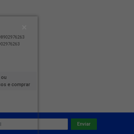
898902976263
8902976263
 ou
ços e comprar