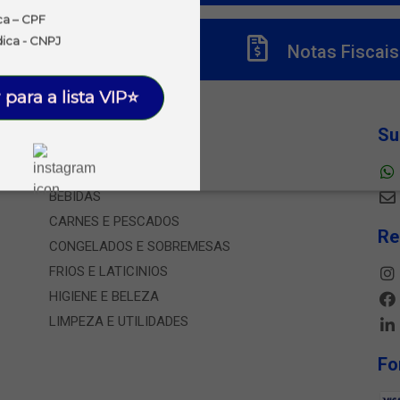
ca – CPF
dica - CNPJ
Títulos
Notas Fiscais
 para a lista VIP⭐
Departamentos
Su
ALIMENTOS
BEBIDAS
CARNES E PESCADOS
Re
CONGELADOS E SOBREMESAS
FRIOS E LATICINIOS
HIGIENE E BELEZA
LIMPEZA E UTILIDADES
Fo