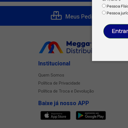
Pessoa Físi
Pessoa jurí
Meus Pedidos
Entrar
Institucional
Quem Somos
Política de Privacidade
Política de Troca e Devolução
Baixe já nosso APP