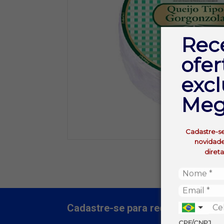
Rec
ofer
excl
Meg
Cadastre-s
novidade
diret
Cadastre-se para receber nossas 
CPF/CNPJ