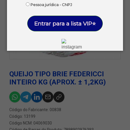
Pessoa jurídica - CNPJ
Entrar para a lista VIP⭐
QUEIJO TIPO BRIE FEDERICCI
INTEIRO KG (APROX. ± 1,2KG)
Código do Fabricante: 00838
Código: 13199
Código NCM: 04069030
Código de Barras do Produto: 7898902976393