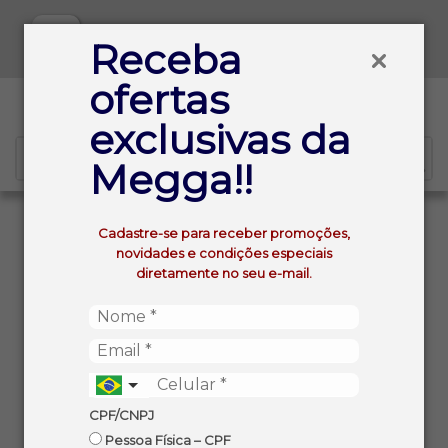
Baixe já nosso APP
Receba
ofertas
0
exclusivas da
Megga!!
VOLTAR
INÍCIO
Cadastre-se para receber promoções,
QUEIJO TIPO BRIE FEDERICCI INTEIRO KG (APROX. ±
novidades e condições especiais
1,2KG)
diretamente no seu e-mail.
CPF/CNPJ
Pessoa Física – CPF