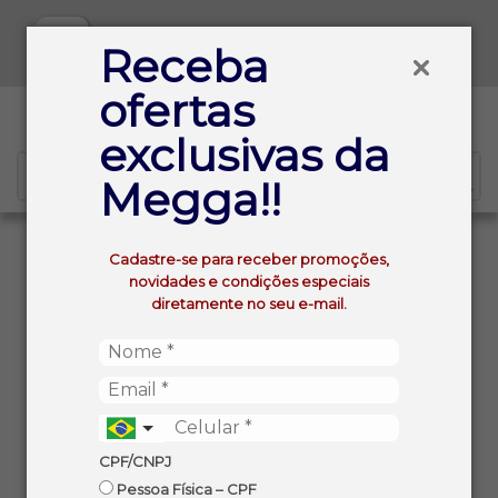
Baixe já nosso APP
Receba
ofertas
0
exclusivas da
Megga!!
VOLTAR
INÍCIO
Cadastre-se para receber promoções,
QUEIJO MUSSARELA POLENGHI INTEIRO KG (APROX. ±
novidades e condições especiais
3,5KG)
diretamente no seu e-mail.
CPF/CNPJ
Pessoa Física – CPF