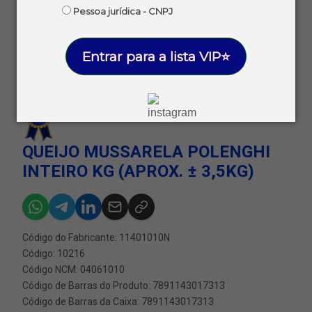
Pessoa jurídica - CNPJ
Entrar para a lista VIP⭐
QUEIJO MUSSARELA POLENGHI
INTEIRO KG (APROX. ± 3,5KG)
Código do Fabricante: 11401010N
Código: 10216
Código NCM: 04061010
Código de Barras do Produto: 7891143017313
Código de Barras da Caixa: 7891143017313