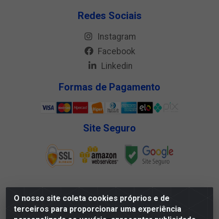
Redes Sociais
Instagram
Facebook
Linkedin
Formas de Pagamento
Site Seguro
O nosso site coleta cookies próprios e de
Megga Distribuidora LTDA - Rua Deputado Jesse
terceiros para proporcionar uma experiência
Ferreira Trindade, 1328 - Matadouro, Propriá/SE - CEP