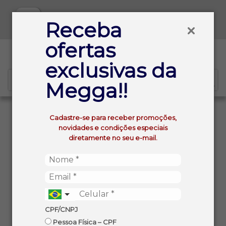
Baixe já nosso APP
Receba
ofertas
0
exclusivas da
Megga!!
VOLTAR
INÍCIO
Cadastre-se para receber promoções,
PIZZA DE FRANGO COM CATUPIRY SEARA CONGELADA
novidades e condições especiais
460G
diretamente no seu e-mail.
CPF/CNPJ
Pessoa Física – CPF