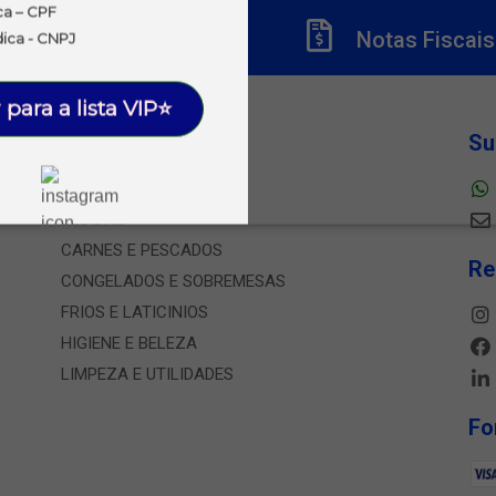
ca – CPF
Títulos
Notas Fiscais
dica - CNPJ
 para a lista VIP⭐
Departamentos
Su
ALIMENTOS
BEBIDAS
CARNES E PESCADOS
Re
CONGELADOS E SOBREMESAS
FRIOS E LATICINIOS
HIGIENE E BELEZA
LIMPEZA E UTILIDADES
Fo