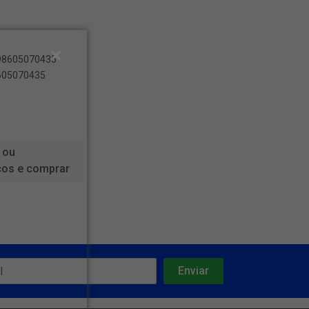
898605070435
8605070435
 ou
ços e comprar