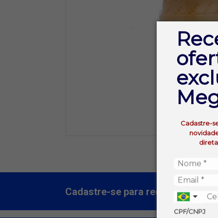
Rec
ofer
excl
Meg
Cadastre-s
novidade
diret
Cadastre-se para receber nossas 
CPF/CNPJ