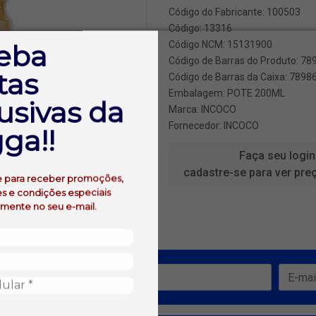
Código do Fabricante: 100503
Código: 13316
eba
Código NCM: 15131900
Código de Barras do Produto: 7
tas
Código de Barras da Caixa: 789
Embalagem: POTE 200ML
usivas da
Marca:
INCOCO
Fornecedor:
INCOCO
ga!!
Faça seu login
cadastre-se para ver pre
e para receber promoções,
s e condições especiais
amente no seu e-mail.
ofertas!