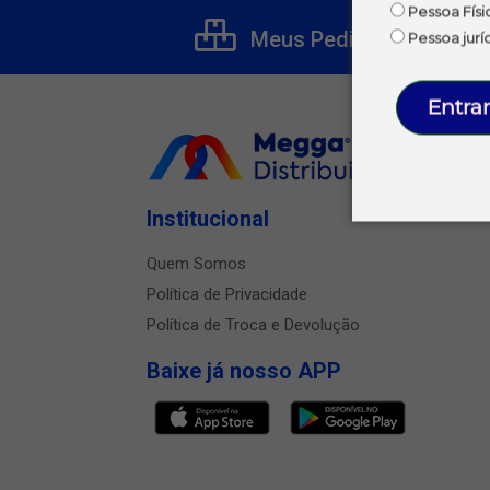
Pessoa Físi
Meus Pedidos
Pessoa jurí
Entrar
Institucional
Quem Somos
Política de Privacidade
Política de Troca e Devolução
Baixe já nosso APP