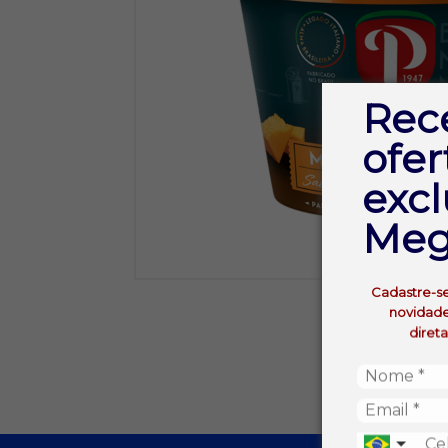
Rec
ofer
excl
Meg
Cadastre-s
novidade
diret