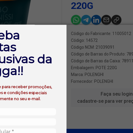
220G
eba
Código do Fabricante: 11005012
Código: 14572
tas
Código NCM: 21039091
usivas da
Código de Barras do Produto: 7
Código de Barras da Caixa: 789
ga!!
Embalagem: POTE 220G
Marca:
POLENGHI
Fornecedor:
POLENGHI
e para receber promoções,
s e condições especiais
Faça seu login
amente no seu e-mail.
cadastre-se para ver pre