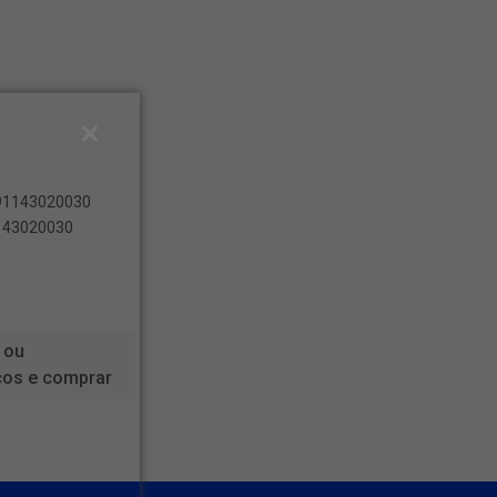
891143020030
1143020030
 ou
ços e comprar