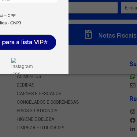
ofertas!
ca – CPF
dica - CNPJ
Títulos
Notas Fiscais
 para a lista VIP⭐
Departamentos
Su
ALIMENTOS
BEBIDAS
CARNES E PESCADOS
Re
CONGELADOS E SOBREMESAS
FRIOS E LATICINIOS
HIGIENE E BELEZA
LIMPEZA E UTILIDADES