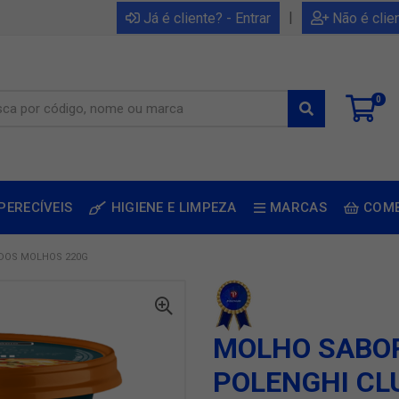
|
Já é cliente? - Entrar
Não é clie
0
PERECÍVEIS
HIGIENE E LIMPEZA
MARCAS
COM
DOS MOLHOS 220G
MOLHO SABO
POLENGHI CL