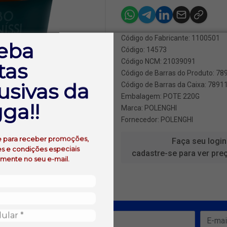
Código do Fabricante: 1100501
eba
Código: 14573
Código NCM: 21039091
tas
Código de Barras do Produto: 7
usivas da
Código de Barras da Caixa: 789
Embalagem: POTE 220G
ga!!
Marca:
POLENGHI
Fornecedor:
POLENGHI
e para receber promoções,
Faça seu login
s e condições especiais
cadastre-se para ver pre
amente no seu e-mail.
ofertas!