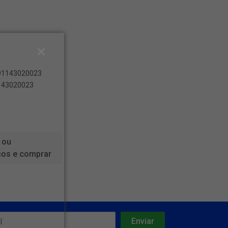
891143020023
1143020023
 ou
ços e comprar