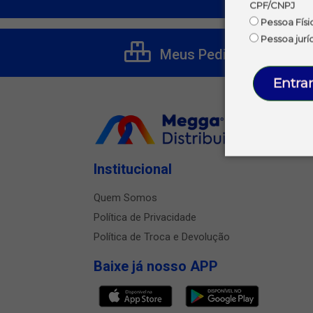
CPF/CNPJ
Pessoa Físi
Pessoa jurí
Meus Pedidos
Entrar
Institucional
Quem Somos
Política de Privacidade
Política de Troca e Devolução
Baixe já nosso APP