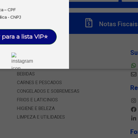
ca – CPF
dica - CNPJ
Títulos
Notas Fiscais
 para a lista VIP⭐
Departamentos
Su
ALIMENTOS
BEBIDAS
CARNES E PESCADOS
Re
CONGELADOS E SOBREMESAS
FRIOS E LATICINIOS
HIGIENE E BELEZA
LIMPEZA E UTILIDADES
Fo