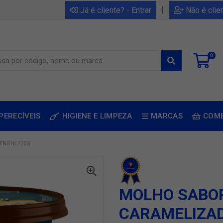
|
Já é cliente? - Entrar
Não é clie
0
PERECÍVEIS
HIGIENE E LIMPEZA
MARCAS
COM
ENGHI 220G
MOLHO SABO
CARAMELIZAD