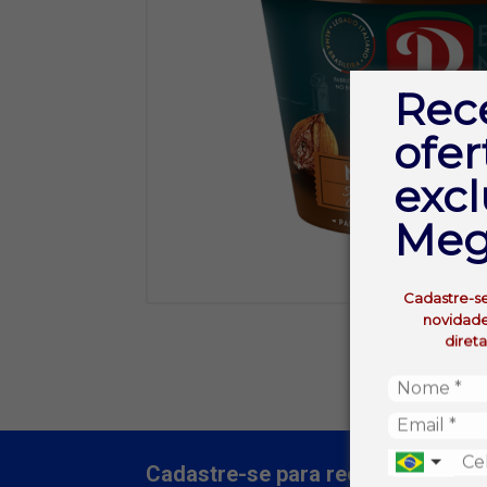
Rec
ofer
excl
Meg
Cadastre-s
novidade
diret
Cadastre-se para receber nossas 