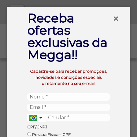
Baixe já nosso APP
Receba
ofertas
0
exclusivas da
Megga!!
VOLTAR
INÍCIO
Cadastre-se para receber promoções,
MOLHO DE PIMENTA TABASCO GREEN VIDRO 60G
novidades e condições especiais
diretamente no seu e-mail.
CPF/CNPJ
Pessoa Física – CPF