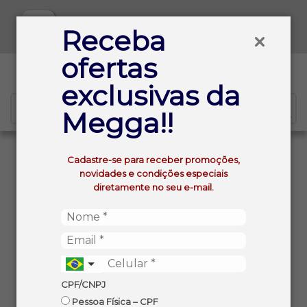
Baixe já nosso APP
Receba
ofertas
0
exclusivas da
Megga!!
VOLTAR
INÍCIO
Cadastre-se para receber promoções,
MAMINHA BOVINA CONGELADA FRIBOI KG
novidades e condições especiais
diretamente no seu e-mail.
CPF/CNPJ
Pessoa Física – CPF