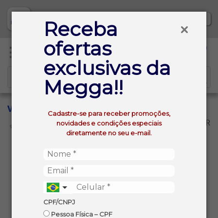
Baixe já nosso APP
Receba
ofertas
0
exclusivas da
Megga!!
VISCONTI
Cadastre-se para receber promoções,
VOLTAR
novidades e condições especiais
INÍCIO
VISCONTI
diretamente no seu e-mail.
Não foram encontrados produtos
CPF/CNPJ
com os filtros aplicados
Pessoa Física – CPF