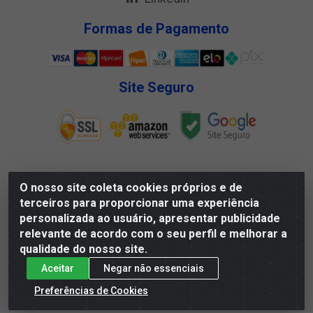
Formas de Pagamento
Site Seguro
O nosso site coleta cookies próprios e de
Megga Distribuidora LTDA - Rua Deputado Jesse Ferreira
terceiros para proporcionar uma experiência
Trindade, 1328 - Matadouro, Propriá/SE - CEP 49.900-000 -
personalizada ao usuário, apresentar publicidade
CNPJ 07.488.144/0001-88
relevante de acordo com o seu perfil e melhorar a
qualidade do nosso site.
Aceitar
Negar não essenciais
Preferências de Cookies