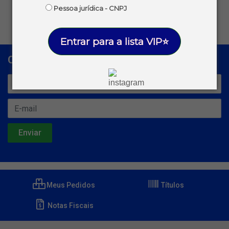
Pessoa jurídica - CNPJ
Remova ou ajuste os filtros para continuar
Entrar para a lista VIP⭐
Cadastre-se para receber nossas ofertas!
Meus Pedidos
Títulos
Notas Fiscais