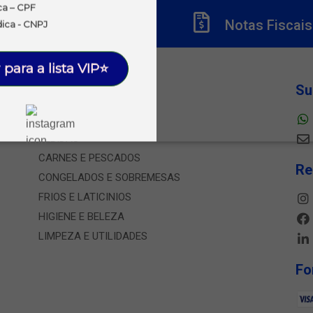
ca – CPF
Títulos
Notas Fiscais
dica - CNPJ
 para a lista VIP⭐
Departamentos
Su
ALIMENTOS
BEBIDAS
CARNES E PESCADOS
Re
CONGELADOS E SOBREMESAS
FRIOS E LATICINIOS
HIGIENE E BELEZA
LIMPEZA E UTILIDADES
Fo