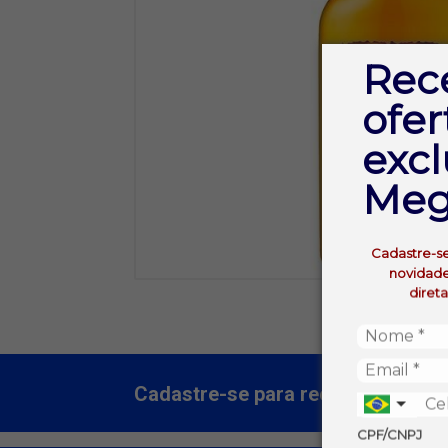
Rec
ofer
excl
Meg
Cadastre-s
novidade
diret
Cadastre-se para receber nossas 
CPF/CNPJ