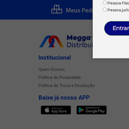
Pessoa Físi
Meus Pedidos
Pessoa jurí
Entrar
Institucional
Quem Somos
Política de Privacidade
Política de Troca e Devolução
Baixe já nosso APP