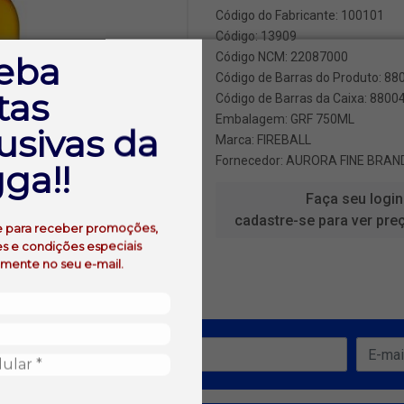
Código do Fabricante: 100101
Código: 13909
eba
Código NCM: 22087000
Código de Barras do Produto: 8
tas
Código de Barras da Caixa: 880
Embalagem: GRF 750ML
usivas da
Marca:
FIREBALL
Fornecedor:
AURORA FINE BRAN
ga!!
Faça seu login
cadastre-se para ver pre
e para receber promoções,
s e condições especiais
amente no seu e-mail.
ofertas!