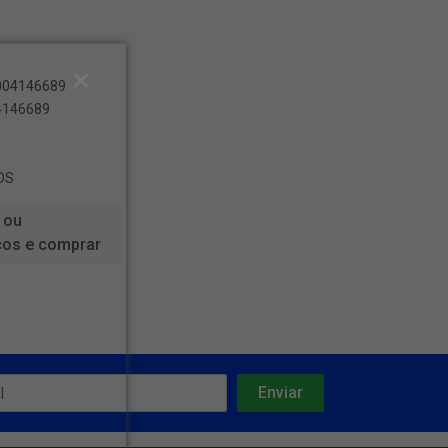
8004146689
04146689
DS
 ou
ços e comprar