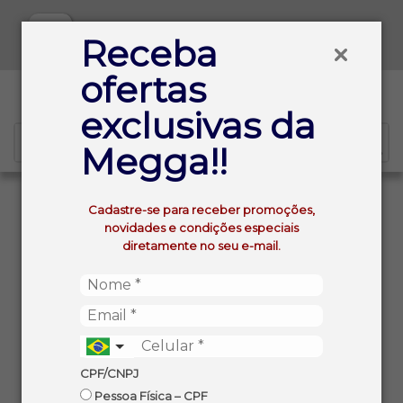
Baixe já nosso APP
Receba
ofertas
0
exclusivas da
Megga!!
VOLTAR
INÍCIO
Cadastre-se para receber promoções,
LICOR BRASILEIRO BID MINI CURACAU RED 48ML
novidades e condições especiais
diretamente no seu e-mail.
CPF/CNPJ
Pessoa Física – CPF