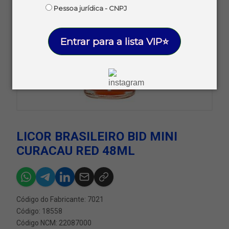
Pessoa jurídica - CNPJ
Entrar para a lista VIP⭐
LICOR BRASILEIRO BID MINI
CURACAU RED 48ML
Código do Fabricante: 7021
Código: 18558
Código NCM: 22087000