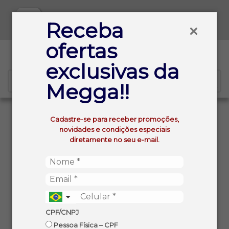
Baixe já nosso APP
Receba
ofertas
0
exclusivas da
Megga!!
VOLTAR
INÍCIO
Cadastre-se para receber promoções,
LICOR BRASILEIRO BID MACA VERDE 720ML
novidades e condições especiais
diretamente no seu e-mail.
CPF/CNPJ
Pessoa Física – CPF