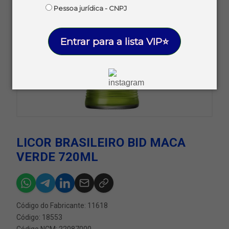
Pessoa jurídica - CNPJ
Entrar para a lista VIP⭐
LICOR BRASILEIRO BID MACA
VERDE 720ML
Código do Fabricante: 11618
Código: 18553
Código NCM: 22087000