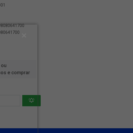
301
898080641700
8080641700
 ou
ços e comprar