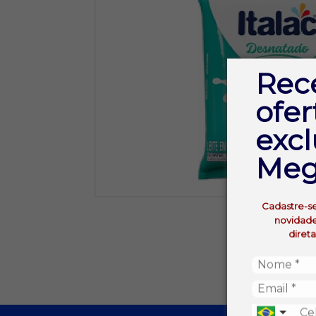
Rec
ofer
excl
Meg
Cadastre-s
novidade
diret