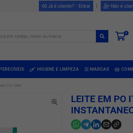
|
Já é cliente? - Entrar
Não é clie
0
PERECÍVEIS
HIGIENE E LIMPEZA
MARCAS
COM
NEO PCT 200G
LEITE EM PO
INSTANTANEO