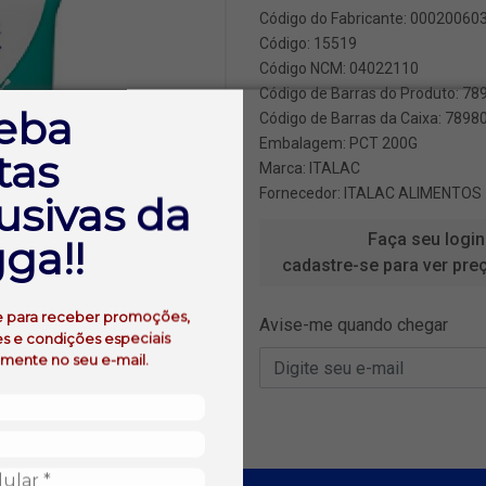
Código do Fabricante: 00020060
Código: 15519
Código NCM: 04022110
Código de Barras do Produto: 7
eba
Código de Barras da Caixa: 789
Embalagem: PCT 200G
tas
Marca:
ITALAC
Fornecedor:
ITALAC ALIMENTOS
usivas da
Faça seu login
ga!!
cadastre-se para ver pre
e para receber promoções,
Avise-me quando chegar
s e condições especiais
amente no seu e-mail.