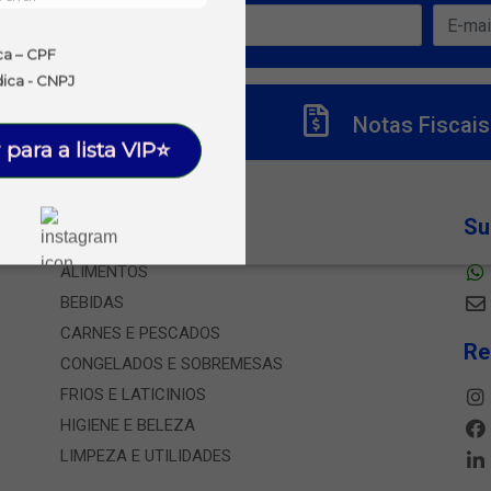
ofertas!
ca – CPF
dica - CNPJ
Títulos
Notas Fiscais
 para a lista VIP⭐
Departamentos
Su
ALIMENTOS
BEBIDAS
CARNES E PESCADOS
Re
CONGELADOS E SOBREMESAS
FRIOS E LATICINIOS
HIGIENE E BELEZA
LIMPEZA E UTILIDADES