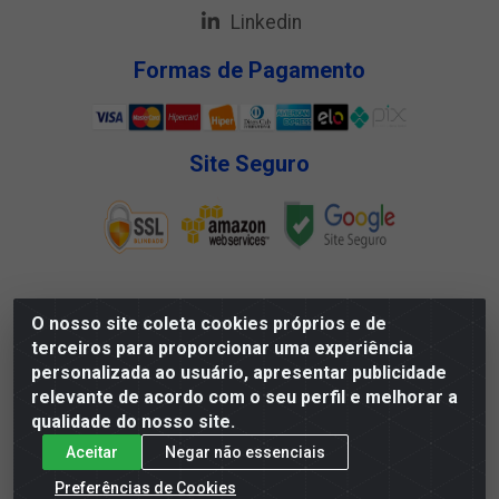
Linkedin
Formas de Pagamento
Site Seguro
O nosso site coleta cookies próprios e de
Megga Distribuidora LTDA - Rua Deputado Jesse
terceiros para proporcionar uma experiência
Ferreira Trindade, 1328 - Matadouro, Propriá/SE - CEP
personalizada ao usuário, apresentar publicidade
49.900-000 - CNPJ 07.488.144/0001-88
relevante de acordo com o seu perfil e melhorar a
qualidade do nosso site.
Aceitar
Negar não essenciais
Preferências de Cookies