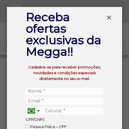
Baixe já nosso APP
Receba
ofertas
0
exclusivas da
Megga!!
VOLTAR
INÍCIO
Cadastre-se para receber promoções,
LEITE EM PO CAMPONESA INTEGRAL INSTANTANEO
novidades e condições especiais
PCT 200G
diretamente no seu e-mail.
CPF/CNPJ
Pessoa Física – CPF