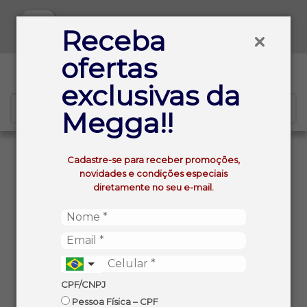
Baixe já nosso APP
Receba
ofertas
0
exclusivas da
Megga!!
VOLTAR
INÍCIO
Cadastre-se para receber promoções,
LEITE DE COCO INCOCO TRADICIONAL VIDRO 500ML
novidades e condições especiais
diretamente no seu e-mail.
CPF/CNPJ
Pessoa Física – CPF