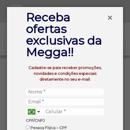
Baixe já nosso APP
Receba
ofertas
0
exclusivas da
Megga!!
VOLTAR
INÍCIO
Cadastre-se para receber promoções,
LASANHA A 4 QUEIJOS SEARA CONGELADA 600G
novidades e condições especiais
diretamente no seu e-mail.
CPF/CNPJ
Pessoa Física – CPF