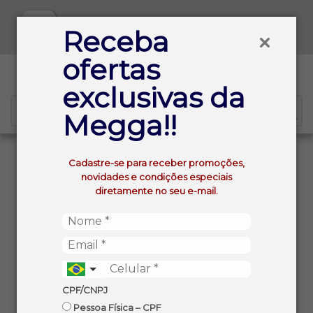
Baixe já nosso APP
Receba
ofertas
0
exclusivas da
Megga!!
VOLTAR
INÍCIO
Cadastre-se para receber promoções,
ICE WE.MIX 6 MARACUJA COM CHA VERDE LONG NECK
novidades e condições especiais
275ML
diretamente no seu e-mail.
CPF/CNPJ
Pessoa Física – CPF