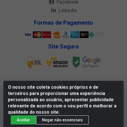
Facebook
Linkedin
Formas de Pagamento
Site Seguro
O nosso site coleta cookies próprios e de
Megga Distribuidora LTDA - Rua Deputado Jesse
terceiros para proporcionar uma experiência
Ferreira Trindade, 1328 - Matadouro, Propriá/SE - CEP
personalizada ao usuário, apresentar publicidade
49.900-000 - CNPJ 07.488.144/0001-88
relevante de acordo com o seu perfil e melhorar a
qualidade do nosso site.
Aceitar
Negar não essenciais