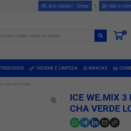
|
Já é cliente? - Entrar
Não é clie
0
PERECÍVEIS
HIGIENE E LIMPEZA
MARCAS
COM
DE LONG NECK 275ML
ICE WE.MIX 
CHA VERDE L