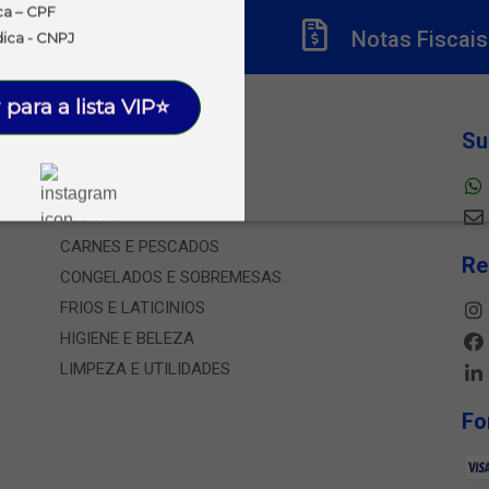
ca – CPF
Títulos
Notas Fiscais
dica - CNPJ
 para a lista VIP⭐
Departamentos
Su
ALIMENTOS
BEBIDAS
CARNES E PESCADOS
Re
CONGELADOS E SOBREMESAS
FRIOS E LATICINIOS
HIGIENE E BELEZA
LIMPEZA E UTILIDADES
Fo