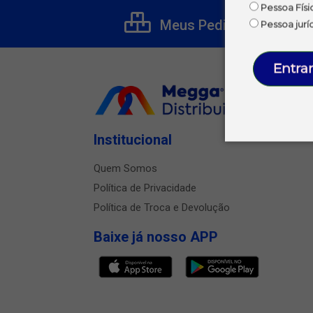
Pessoa Físi
Meus Pedidos
Pessoa jurí
Entrar
Institucional
Quem Somos
Política de Privacidade
Política de Troca e Devolução
Baixe já nosso APP