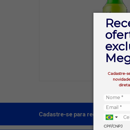
Rec
ofer
excl
Meg
Cadastre-s
novidade
diret
Cadastre-se para receber nossas 
CPF/CNPJ