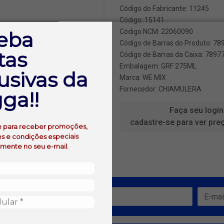
Código do Fabricante: 11245
Código: 15141
eba
Código NCM: 22060090
Código de Barras do Produto: 7
tas
Código de Barras da Caixa: 789
Embalagem: GRF 275ML
usivas da
Marca:
WE MIX
Fornecedor:
CHIAMULERA
ga!!
Faça seu login
cadastre-se para ver pre
e para receber promoções,
s e condições especiais
amente no seu e-mail.
ofertas!