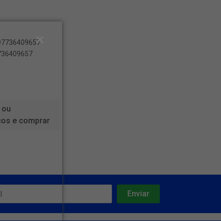
897736409657
7736409657
 ou
ços e comprar