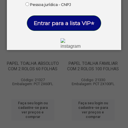
Pessoa jurídica - CNPJ
Entrar para a lista VIP⭐
PAPEL TOALHA ABSOLUTO
PAPEL TOALHA FAMILIAR
COM 2 ROLOS 60 FOLHAS
COM 2 ROLOS 100 FOLHAS
Código: 21327
Código: 21330
Embalagem: PCT 2X60FL
Embalagem: PCT 2X100FL
Faça seu login ou
Faça seu login ou
cadastre-se para
cadastre-se para
ver preços e
ver preços e
comprar
comprar