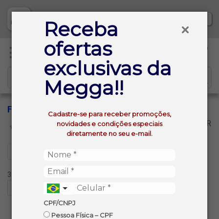
Baixe já nosso APP
Receba
ofertas
0
exclusivas da
Megga!!
FOLHA DUPLA
Cadastre-se para receber promoções,
VOLTAR
novidades e condições especiais
INÍCIO
PAPEL TOALHA
FOLHA DUPLA
diretamente no seu e-mail.
Filtros
3 produtos ordenados por:
CPF/CNPJ
Pessoa Física – CPF