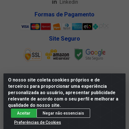
Linkedin
Formas de Pagamento
Site Seguro
O nosso site coleta cookies próprios e de
Megga Distribuidora LTDA - Rua Deputado Jesse Ferreira
terceiros para proporcionar uma experiência
Trindade, 1328 - Matadouro, Propriá/SE - CEP 49.900-000 -
personalizada ao usuário, apresentar publicidade
CNPJ 07.488.144/0001-88
relevante de acordo com o seu perfil e melhorar a
qualidade do nosso site.
Aceitar
Negar não essenciais
Preferências de Cookies