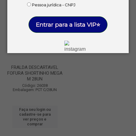
Pessoa jurídica - CNPJ
Entrar para a lista VIP⭐
FRALDA DESCARTAVEL
FOFURA SHORTINHO MEGA
M 28UN
Código: 26038
Embalagem: PCT C/28UN
Faça seu login ou
cadastre-se para
ver preços e
comprar