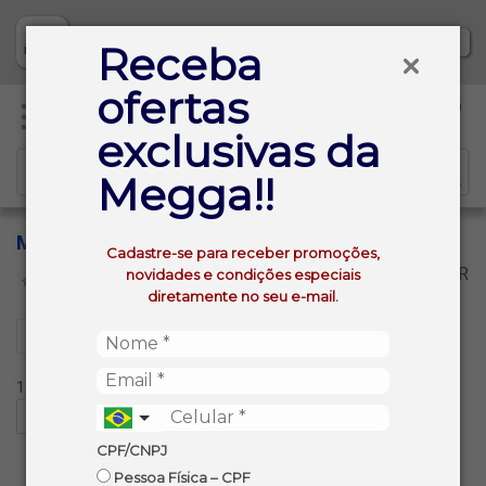
Baixe já nosso APP
Receba
ofertas
0
exclusivas da
Megga!!
M
Cadastre-se para receber promoções,
VOLTAR
novidades e condições especiais
INÍCIO
FRALDA SHORTINHO
M
diretamente no seu e-mail.
Filtros
1 produtos ordenados por:
CPF/CNPJ
Pessoa Física – CPF