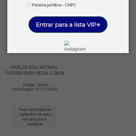
Pessoa jurídica - CNPJ
Entrar para a lista VIP⭐
FRALDA DESCARTAVEL
FOFURA BABY MEGA G 28UN
Código: 26044
Embalagem: PCT C/28UN
Faça seu login ou
cadastre-se para
ver preços e
comprar