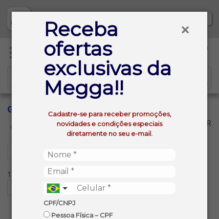
Baixe já nosso APP
Receba
ofertas
0
exclusivas da
Megga!!
G
Cadastre-se para receber promoções,
VOLTAR
novidades e condições especiais
INÍCIO
FRALDA MEGA
G
diretamente no seu e-mail.
Filtros
1 produtos ordenados por:
CPF/CNPJ
Pessoa Física – CPF